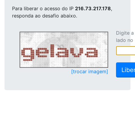
Para liberar o acesso
do IP
216.73.217.178
,
responda ao desafio abaixo.
Digite 
lado no
[trocar imagem]